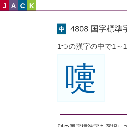
J
A
C
K
4808 国字標準字
中
1つの漢字の中で1～
嚏
別の国字標準字を選択し