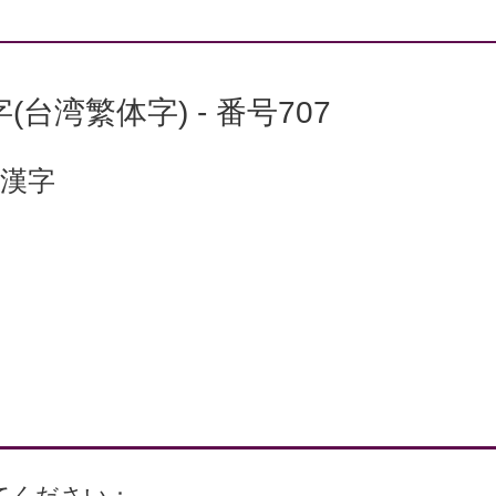
(台湾繁体字) - 番号707
1漢字
てください：