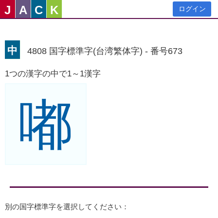
J
A
C
K
ログイン
中
4808 国字標準字(台湾繁体字) - 番号673
1つの漢字の中で1～1漢字
嘟
別の国字標準字を選択してください：