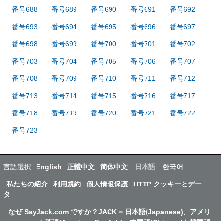
番号688
番号689
番号690
番号691
番号692
番号693
番号694
番号695
番号696
番号697
番号698
番号699
番号700
番号701
番号702
番号703
番号704
番号705
番号706
番号707
番号708
番号709
番号710
番号711
番号712
番号713
番号714
番号715
番号716
番号717
番号718
番号719
番号720
番号721
番号722
番号723
言語選択:
English
正體中文
简体中文
日本語
한국어
私たちの紹介
利用規約
個人情報保護
HTTP クッキーとデー
タ
なぜ SayJack.com ですか？JACK = 日本語(Japanese)、アメリ