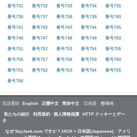
番号731
番号732
番号733
番号734
番号735
番号736
番号737
番号738
番号739
番号740
番号741
番号742
番号743
番号744
番号745
番号746
番号747
番号748
番号749
番号750
番号751
番号752
番号753
番号754
番号755
番号756
番号757
番号758
番号759
番号760
番号761
番号762
番号763
番号764
番号765
番号766
言語選択:
English
正體中文
简体中文
日本語
한국어
私たちの紹介
利用規約
個人情報保護
HTTP クッキーとデー
タ
なぜ SayJack.com ですか？JACK = 日本語(Japanese)、アメリ