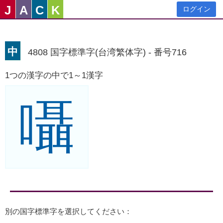
J
A
C
K
ログイン
中
4808 国字標準字(台湾繁体字) - 番号716
1つの漢字の中で1～1漢字
囁
別の国字標準字を選択してください：