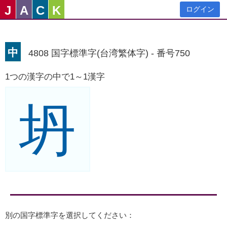
J
A
C
K
ログイン
中
4808 国字標準字(台湾繁体字) - 番号750
1つの漢字の中で1～1漢字
坍
別の国字標準字を選択してください：