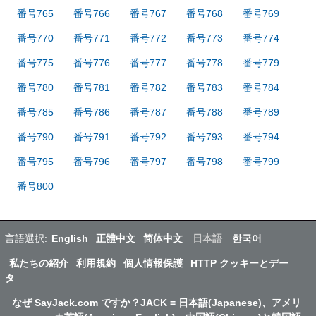
番号765
番号766
番号767
番号768
番号769
番号770
番号771
番号772
番号773
番号774
番号775
番号776
番号777
番号778
番号779
番号780
番号781
番号782
番号783
番号784
番号785
番号786
番号787
番号788
番号789
番号790
番号791
番号792
番号793
番号794
番号795
番号796
番号797
番号798
番号799
番号800
言語選択:
English
正體中文
简体中文
日本語
한국어
私たちの紹介
利用規約
個人情報保護
HTTP クッキーとデー
タ
なぜ SayJack.com ですか？JACK = 日本語(Japanese)、アメリ