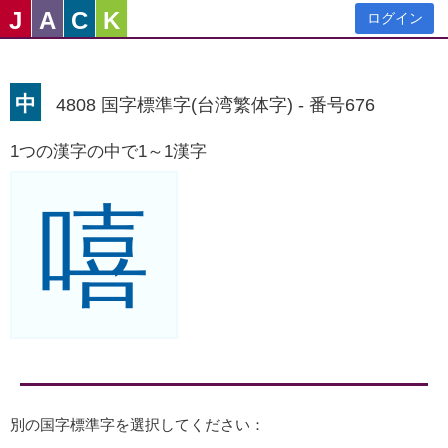
J
A
C
K
ログイン
中
4808 国字標準字(台湾繁体字) - 番号676
1つの漢字の中で1～1漢字
嘻
別の国字標準字を選択してください：