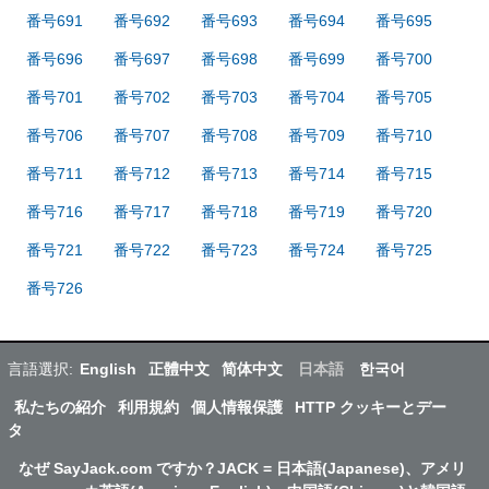
番号691
番号692
番号693
番号694
番号695
番号696
番号697
番号698
番号699
番号700
番号701
番号702
番号703
番号704
番号705
番号706
番号707
番号708
番号709
番号710
番号711
番号712
番号713
番号714
番号715
番号716
番号717
番号718
番号719
番号720
番号721
番号722
番号723
番号724
番号725
番号726
言語選択:
English
正體中文
简体中文
日本語
한국어
私たちの紹介
利用規約
個人情報保護
HTTP クッキーとデー
タ
なぜ SayJack.com ですか？JACK = 日本語(Japanese)、アメリ