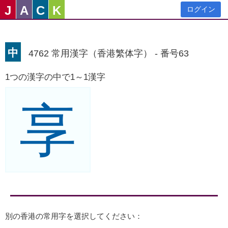
J
A
C
K
ログイン
中
4762 常用漢字（香港繁体字） - 番号63
1つの漢字の中で1～1漢字
享
別の香港の常用字を選択してください：