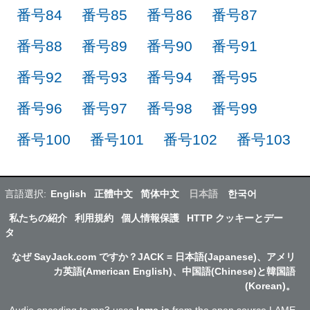
番号84
番号85
番号86
番号87
番号88
番号89
番号90
番号91
番号92
番号93
番号94
番号95
番号96
番号97
番号98
番号99
番号100
番号101
番号102
番号103
言語選択:
English
正體中文
简体中文
日本語
한국어
私たちの紹介
利用規約
個人情報保護
HTTP クッキーとデー
タ
なぜ SayJack.com ですか？JACK = 日本語(Japanese)、アメリ
カ英語(American English)、中国語(Chinese)と韓国語
(Korean)。
Audio encoding to mp3 uses
lame.js
from the open source LAME