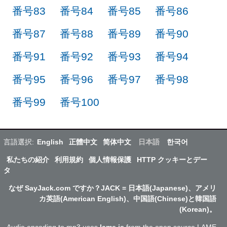
番号83
番号84
番号85
番号86
番号87
番号88
番号89
番号90
番号91
番号92
番号93
番号94
番号95
番号96
番号97
番号98
番号99
番号100
言語選択:
English
正體中文
简体中文
日本語
한국어
私たちの紹介
利用規約
個人情報保護
HTTP クッキーとデー
タ
なぜ SayJack.com ですか？JACK = 日本語(Japanese)、アメリ
カ英語(American English)、中国語(Chinese)と韓国語
(Korean)。
Audio encoding to mp3 uses
lame.js
from the open source LAME