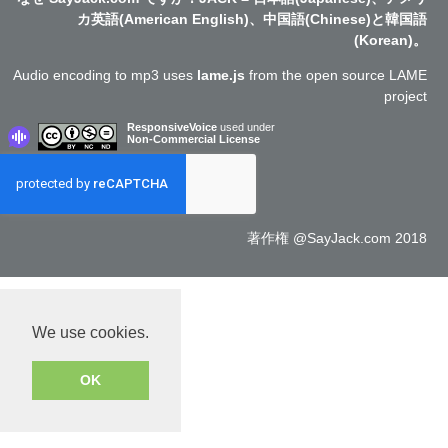
カ英語(American English)、中国語(Chinese)と韓国語
(Korean)。
Audio encoding to mp3 uses
lame.js
from the open source LAME
project
ResponsiveVoice
used under
Non-Commercial License
著作権 @SayJack.com 2018
We use cookies.
OK