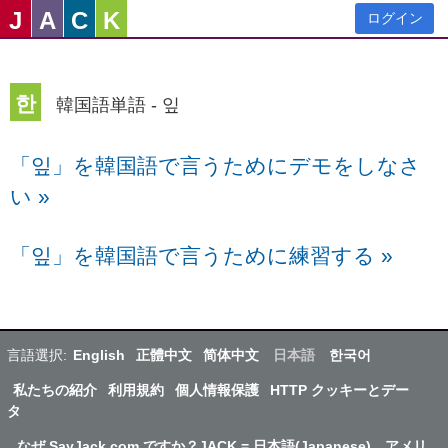
J
A
C
K
ログイン
한
韓国語単語 - 잎
「잎」を韓国語で言うためにデモをしなさ
い
»
「잎」を韓国語で言うために練習する
»
言語選択:
English
正體中文
简体中文
日本語
한국어
私たちの紹介
利用規約
個人情報保護
HTTP クッキーとデー
タ
なぜ SayJack.com ですか？JACK = 日本語(Japanese)、アメリ