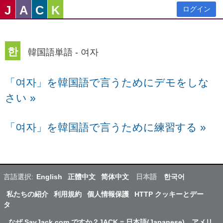
J
A
C
K
ログイン
한
韓国語単語 - 여자
「여자」を韓国語で言うためにデモをしな
さい
»
「여자」を韓国語で言うために練習する
»
言語選択:
English
正體中文
简体中文
日本語
한국어
私たちの紹介
利用規約
個人情報保護
HTTP クッキーとデー
タ
なぜ SayJack.com ですか？JACK = 日本語(Japanese)、アメリ