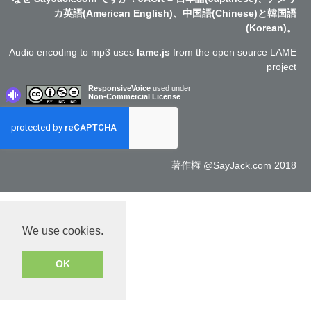
カ英語(American English)、中国語(Chinese)と韓国語
(Korean)。
Audio encoding to mp3 uses
lame.js
from the open source LAME
project
ResponsiveVoice
used under
Non-Commercial License
著作権 @SayJack.com 2018
We use cookies.
OK