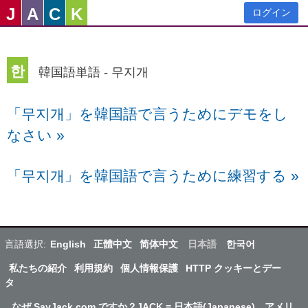
J
A
C
K
ログイン
한
韓国語単語 - 무지개
「무지개」を韓国語で言うためにデモをし
なさい
»
「무지개」を韓国語で言うために練習する
»
言語選択:
English
正體中文
简体中文
日本語
한국어
私たちの紹介
利用規約
個人情報保護
HTTP クッキーとデー
タ
なぜ SayJack.com ですか？JACK = 日本語(Japanese)、アメリ