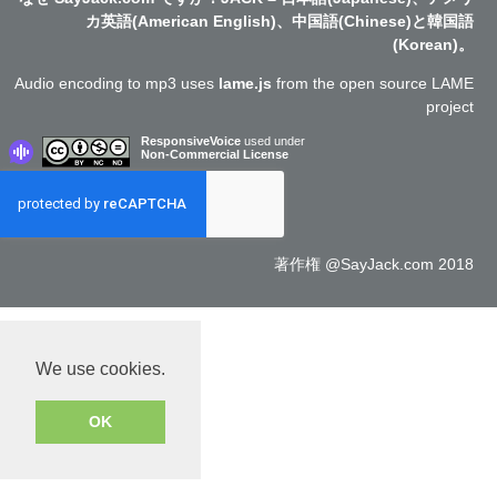
カ英語(American English)、中国語(Chinese)と韓国語
(Korean)。
Audio encoding to mp3 uses
lame.js
from the open source LAME
project
ResponsiveVoice
used under
Non-Commercial License
著作権 @SayJack.com 2018
We use cookies.
OK